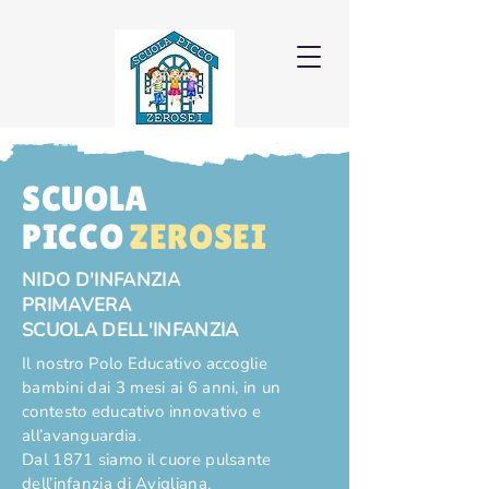
SCUOLA
PICCO
ZEROSEI
NIDO D'INFANZIA
PRIMAVERA
SCUOLA DELL'INFANZIA
Il nostro Polo Educativo accoglie
bambini dai 3 mesi ai 6 anni, in un
contesto educativo innovativo e
all’avanguardia.
Dal 1871 siamo il cuore pulsante
dell’infanzia di Avigliana.