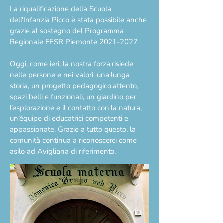
La riqualificazione della Scuola
dell'Infanzia Picco è stata possibile anche
grazie al sostegno del Programma
Regionale FESR Piemonte 2021-2027
Oggi, come ieri, la nostra forza risiede
nelle persone e nei valori: una lunga
storia, un progetto pedagogico attento,
spazi belli e funzionali, un giardino per
l’esplorazione e il contatto con la natura,
un’équipe di educatrici competenti e
appassionate. Grazie a tutto questo, la
comunità continua a riconoscerci come
asilo ad Avigliana di riferimento.